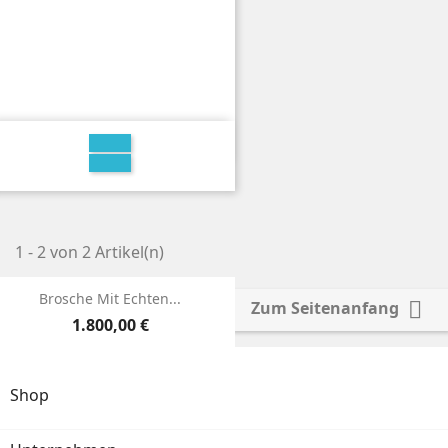
1 - 2 von 2 Artikel(n)
*Saphirbrosche Brosche Mit...
Brosche Mit Echten...

Zum Seitenanfang
Preis
Preis
1.800,00 €
899,00 €
Shop