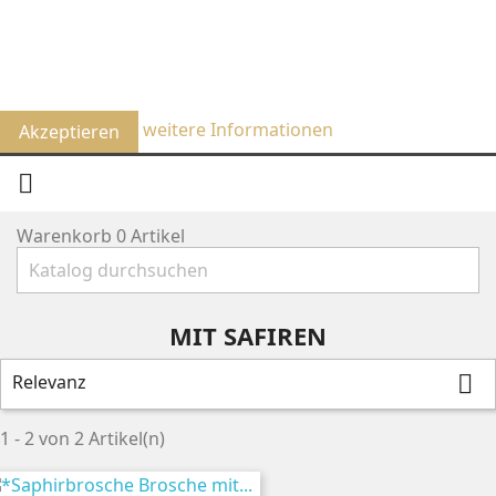
Um unsere Webseite für Sie optimal zu gestalten und
fortlaufend verbessern zu können, verwenden wir
Cookies. Durch die weitere Nutzung der Webseite stimmen
Sie der Verwendung von Cookies zu.
weitere Informationen
Akzeptieren

Warenkorb
0
Artikel
MIT SAFIREN
Relevanz

1 - 2 von 2 Artikel(n)