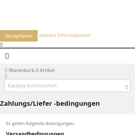
Um unsere Webseite für Sie optimal zu gestalten und
fortlaufend verbessern zu können, verwenden wir
Cookies. Durch die weitere Nutzung der Webseite stimmen
Sie der Verwendung von Cookies zu.
weitere Informationen
Akzeptieren

Warenkorb
0
Artikel
Zahlungs/Liefer -bedingungen
Es gelten folgende Bedingungen:
Versandbedingungen