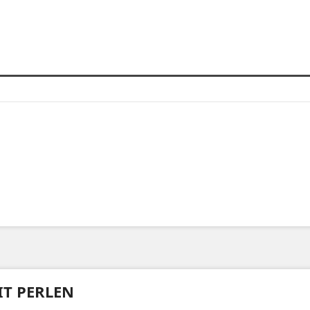
laufend verbessern zu können, verwenden wir Cookies. Dur
IT PERLEN