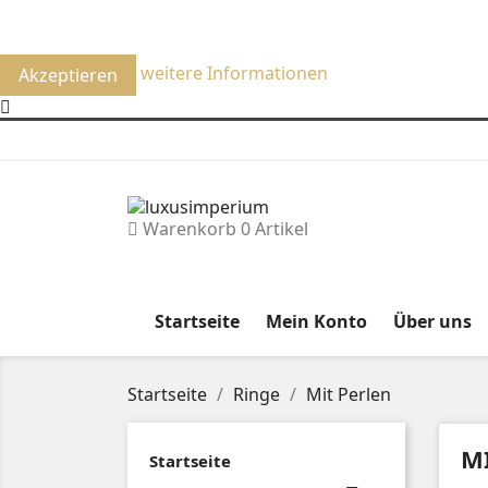
Um unsere Webseite für Sie optimal zu gestalten und fort
Verwendung von Cookies zu.
weitere Informationen
Akzeptieren
Warenkorb
0
Artikel
Startseite
Mein Konto
Über uns
Startseite
Ringe
Mit Perlen
M
Startseite