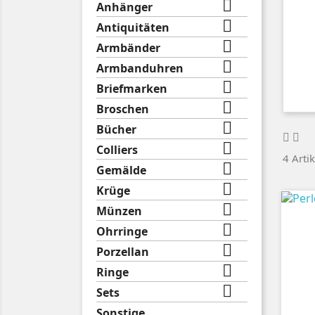

Anhänger

Antiquitäten

Armbänder

Armbanduhren

Briefmarken

Broschen

Bücher

Colliers
4 Arti

Gemälde

Krüge

Münzen

Ohrringe

Porzellan

Ringe

Sets
Sonstige