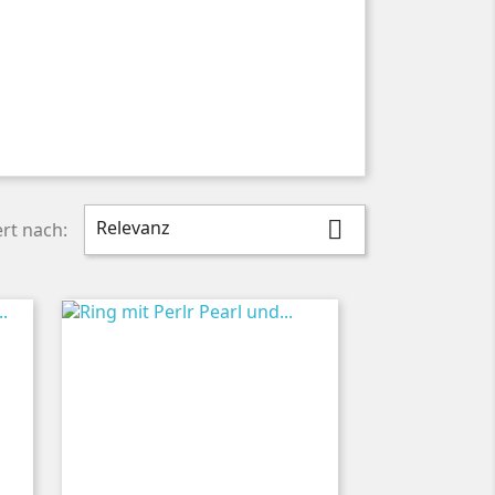
Relevanz

ert nach: