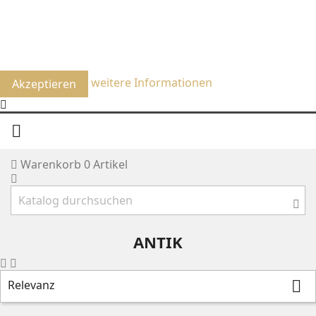
Um unsere Webseite für Sie optimal zu gestalten und
fortlaufend verbessern zu können, verwenden wir
Cookies. Durch die weitere Nutzung der Webseite stimmen
Sie der Verwendung von Cookies zu.
weitere Informationen
Akzeptieren

Warenkorb
0
Artikel
ANTIK
Relevanz
