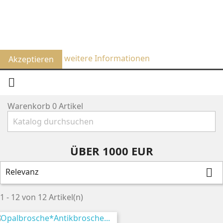
Um unsere Webseite für Sie optimal zu gestalten und
fortlaufend verbessern zu können, verwenden wir
Cookies. Durch die weitere Nutzung der Webseite stimmen
Sie der Verwendung von Cookies zu.
weitere Informationen
Akzeptieren

Warenkorb
0
Artikel
ÜBER 1000 EUR
Relevanz

1 - 12 von 12 Artikel(n)