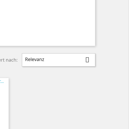
Relevanz

ert nach: