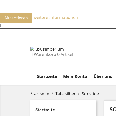
Um unsere Webseite für Sie optimal zu gestalten und fort
Verwendung von Cookies zu.
weitere Informationen
Akzeptieren
Warenkorb
0
Artikel
Startseite
Mein Konto
Über uns
Startseite
Tafelsilber
Sonstige
S
Startseite