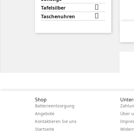

Tafelsilber

Taschenuhren
1 - 
Shop
Unte
Batterieentsorgung
Zahlun
Angebote
Über 
Kontaktieren Sie uns
Impre
Startseite
Widerr