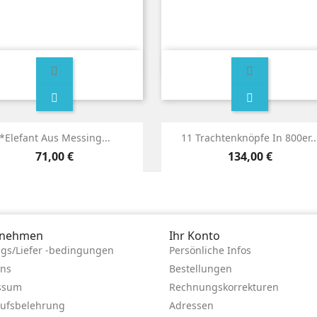
*Elefant Aus Messing...
11 Trachtenknöpfe In 800er..
2 von 2 Artikel(n)
Preis
Preis
71,00 €
134,00 €
rnehmen
Ihr Konto
gs/Liefer -bedingungen
Persönliche Infos
uns
Bestellungen
ssum
Rechnungskorrekturen
ufsbelehrung
Adressen