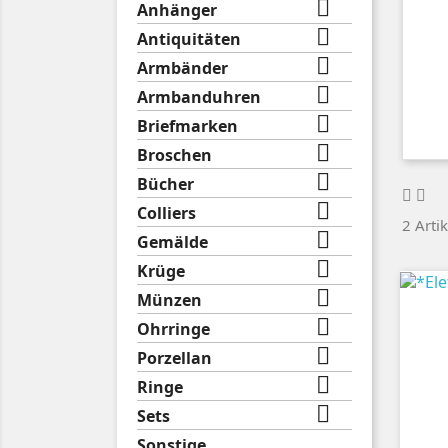

Anhänger

Antiquitäten

Armbänder

Armbanduhren

Briefmarken

Broschen

Bücher

Colliers
2 Arti

Gemälde

Krüge

Münzen

Ohrringe

Porzellan

Ringe

Sets
Sonstige